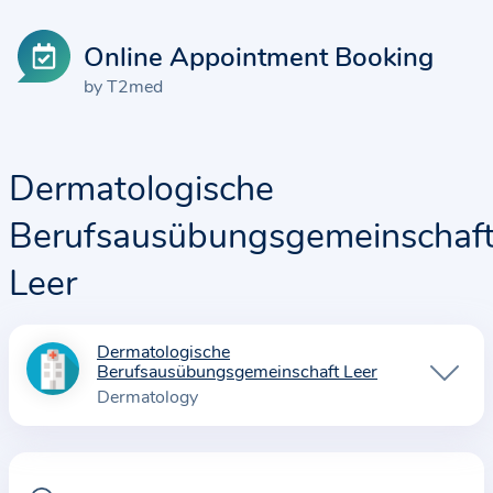
Online Appointment Booking
by T2med
Dermatologische
Berufsausübungsgemeinschaf
Leer
Dermatologische
I
Berufsausübungsgemeinschaft Leer
n
Dermatology
f
o
r