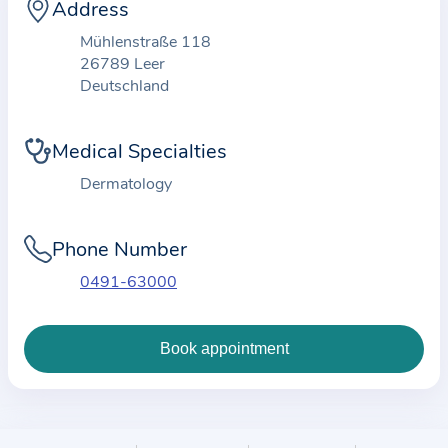
Address
m
a
Mühlenstraße 118
t
26789 Leer
Deutschland
i
o
n
Medical Specialties
a
Dermatology
b
o
Phone Number
u
t
0491-63000
t
h
e
p
r
a