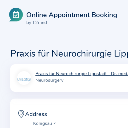
Online Appointment Booking
by T2med
Praxis für Neurochirurgie Li
Praxis für Neurochirurgie Lippstadt - Dr. me
I
Neurosurgery
n
f
o
r
m
Address
a
Königsau 7