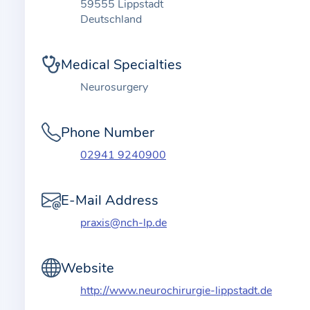
t
59555 Lippstadt
i
Deutschland
o
n
Medical Specialties
a
Neurosurgery
b
o
Phone Number
u
t
02941 9240900
t
h
E-Mail Address
e
praxis@nch-lp.de
p
r
a
Website
c
http://www.neurochirurgie-lippstadt.de
t