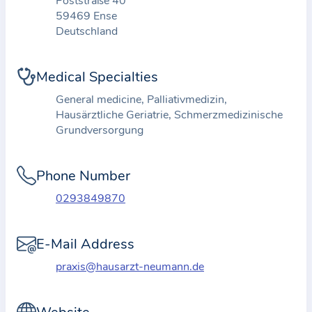
Poststraße 40
t
59469 Ense
Deutschland
i
o
n
Medical Specialties
a
General medicine, Palliativmedizin,
b
Hausärztliche Geriatrie, Schmerzmedizinische
o
Grundversorgung
u
t
Phone Number
t
0293849870
h
e
p
E-Mail Address
r
praxis@hausarzt-neumann.de
a
c