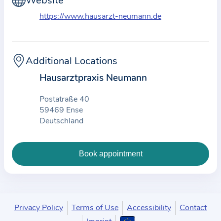
Website
t
i
https://www.hausarzt-neumann.de
c
e
a
Additional Locations
n
Hausarztpraxis Neumann
d
t
Postatraße 40
h
59469 Ense
Deutschland
e
d
a
t
a
e
n
Privacy Policy
Terms of Use
Accessibility
Contact
t