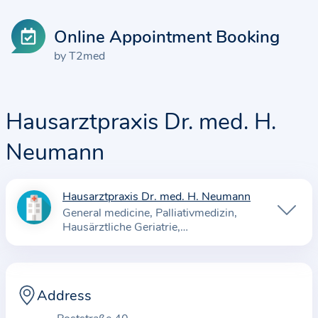
Online Appointment Booking
by T2med
Hausarztpraxis Dr. med. H.
Neumann
Hausarztpraxis Dr. med. H. Neumann
I
General medicine
Palliativmedizin
n
Hausärztliche Geriatrie
f
Schmerzmedizinische Grundversorgung
o
r
Address
m
a