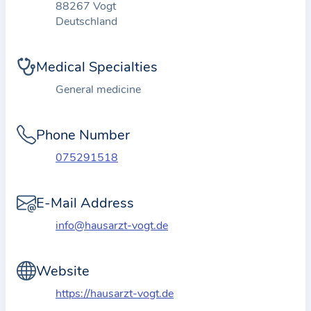
88267 Vogt
t
Deutschland
i
o
Medical Specialties
n
a
General medicine
b
o
Phone Number
u
075291518
t
t
E-Mail Address
h
e
info@hausarzt-vogt.de
p
r
Website
a
https://hausarzt-vogt.de
c