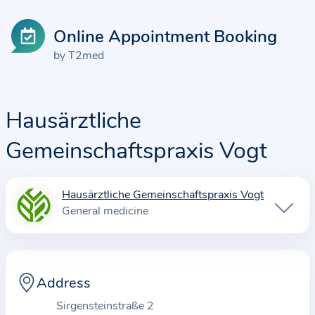
Online Appointment Booking
by T2med
Hausärztliche
Gemeinschaftspraxis Vogt
Hausärztliche Gemeinschaftspraxis Vogt
I
General medicine
n
f
o
r
Address
m
Sirgensteinstraße 2
a