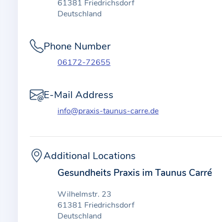
t
61381 Friedrichsdorf
i
Deutschland
o
n
Phone Number
a
06172-72655
b
o
E-Mail Address
u
t
info@praxis-taunus-carre.de
t
h
e
Additional Locations
p
Gesundheits Praxis im Taunus Carré
r
a
Wilhelmstr. 23
c
61381 Friedrichsdorf
t
Deutschland