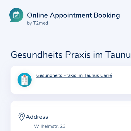
Online Appointment Booking
by T2med
Gesundheits Praxis im Taunu
Gesundheits Praxis im Taunus Carré
I
n
f
o
r
m
Address
a
Wilhelmstr. 23