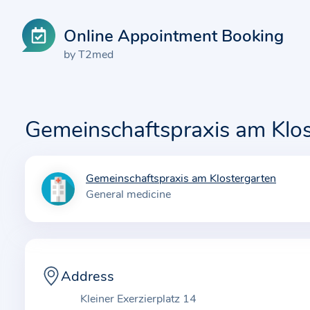
Online Appointment Booking
by T2med
Gemeinschaftspraxis am Klos
Gemeinschaftspraxis am Klostergarten
I
General medicine
n
f
o
r
m
Address
a
Kleiner Exerzierplatz 14