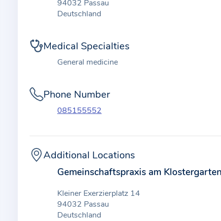
t
94032 Passau
i
Deutschland
o
n
Medical Specialties
a
General medicine
b
o
Phone Number
u
t
085155552
t
h
e
Additional Locations
p
Gemeinschaftspraxis am Klostergarte
r
a
Kleiner Exerzierplatz 14
c
94032 Passau
t
Deutschland