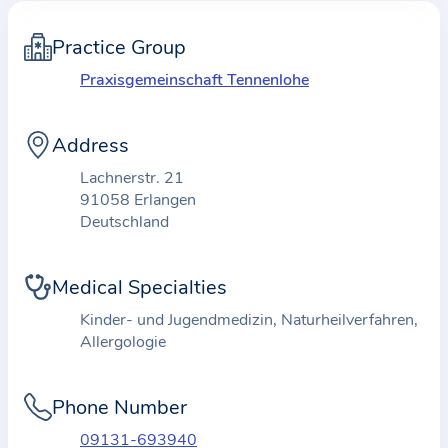
m
a
Practice Group
t
Praxisgemeinschaft Tennenlohe
i
o
Address
n
a
Lachnerstr. 21
b
91058 Erlangen
Deutschland
o
u
t
Medical Specialties
t
Kinder- und Jugendmedizin, Naturheilverfahren,
h
Allergologie
e
p
Phone Number
r
09131-693940
a